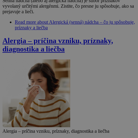
Senná nádcha (alebo aj alergická nádcha) je súbor príznakov
vyvolaný určitými alergénmi. Zistite, čo presne ju spôsobuje, ako sa
prejavuje a lieči.
Read more
about Alergická (senná) nádcha – čo ju spôsobuje,
príznaky a liečba
Alergia – príčina vzniku, príznaky,
diagnostika a liečba
Alergia – príčina vzniku, príznaky, diagnostika a liečba