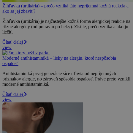
Žihľavka (urtikária) – prečo vzniká táto nepríjemná kožná reakcia a
ako sa jej zbaviť?
Žihľavka (urtikária) je najčastejšie kožná forma alergickej reakcie na
rôzne alergény (od potravín po lieky). Zistite, prečo vzniká a ako ju
liečiť.
Čítať ďalej
view
Moderné antihistaminiká – lieky na alergiu, ktoré nespôsobia
ospalosť
Antihistaminiká prvej generácie síce uľavia od nepríjemných
príznakov alergie, no zároveň spôsobia ospalosť. Práve preto vznikli
moderné antihistaminiká.
Čítať ďalej
view