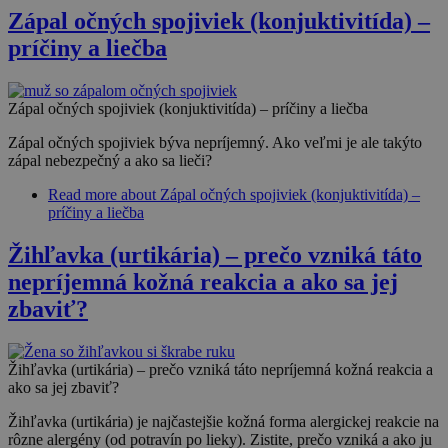
Zápal očných spojiviek (konjuktivitída) –
príčiny a liečba
Zápal očných spojiviek (konjuktivitída) – príčiny a liečba
Zápal očných spojiviek býva nepríjemný. Ako veľmi je ale takýto
zápal nebezpečný a ako sa lieči?
Read more
about Zápal očných spojiviek (konjuktivitída) –
príčiny a liečba
Žihľavka (urtikária) – prečo vzniká táto
nepríjemná kožná reakcia a ako sa jej
zbaviť?
Žihľavka (urtikária) – prečo vzniká táto nepríjemná kožná reakcia a
ako sa jej zbaviť?
Žihľavka (urtikária) je najčastejšie kožná forma alergickej reakcie na
rôzne alergény (od potravín po lieky). Zistite, prečo vzniká a ako ju