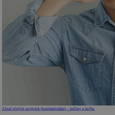
Zápal očných spojiviek (konjuktivitída) – príčiny a liečba