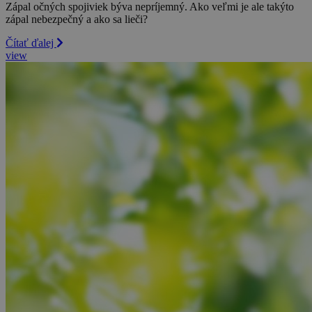
Zápal očných spojiviek býva nepríjemný. Ako veľmi je ale takýto
zápal nebezpečný a ako sa lieči?
Čítať ďalej
view