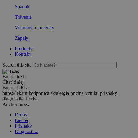
Spánok
Trávenie
Vitamíny a minerály
Zápaly
Produkty
Kontakt
Search this site
Button text:
Čítať ďalej
Button URL:
https://lekarnikodporuca.sk/alergia-pricina-vzniku-priznaky-
diagnostika-liecba
Anchor links:
Druhy
Liečba
Príznaky
Diagnostika