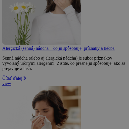
Alergická (senná) nádcha – čo ju spôsobuje, príznaky a liečba
Senná nádcha (alebo aj alergická nádcha) je súbor príznakov
vyvolaný určitými alergénmi. Zistite, čo presne ju spôsobuje, ako sa
prejavuje a lieči.
Čítať ďalej
view