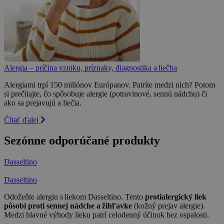
Alergia – príčina vzniku, príznaky, diagnostika a liečba
Alergiami trpí 150 miliónov Európanov. Patríte medzi nich? Potom
si prečítajte, čo spôsobuje alergie (potravinové, sennú nádchu) či
ako sa prejavujú a liečia.
Čítať ďalej
Sezónne odporúčané produkty
Dasseltino
Dasseltino
Odožeňte alergiu s liekom Dasseltino. Tento
protialergický liek
pôsobí proti sennej nádche a žihľavke
(kožný prejav alergie).
Medzi hlavné výhody lieku patrí celodenný účinok bez ospalosti.