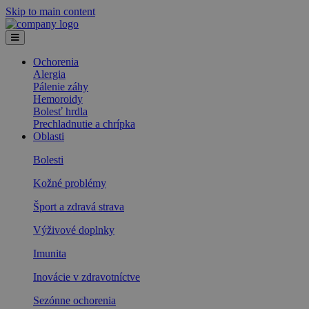
Skip to main content
Ochorenia
Alergia
Pálenie záhy
Hemoroidy
Bolesť hrdla
Prechladnutie a chrípka
Oblasti
Bolesti
Kožné problémy
Šport a zdravá strava
Výživové doplnky
Imunita
Inovácie v zdravotníctve
Sezónne ochorenia