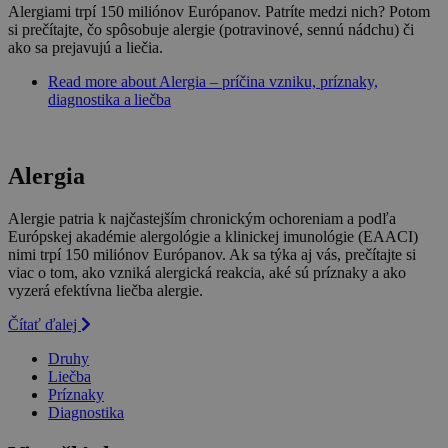
Alergiami trpí 150 miliónov Európanov. Patríte medzi nich? Potom
si prečítajte, čo spôsobuje alergie (potravinové, sennú nádchu) či
ako sa prejavujú a liečia.
Read more
about Alergia – príčina vzniku, príznaky,
diagnostika a liečba
Alergia
Alergie patria k najčastejším chronickým ochoreniam a podľa
Európskej akadémie alergológie a klinickej imunológie (EAACI)
nimi trpí 150 miliónov Európanov. Ak sa týka aj vás, prečítajte si
viac o tom, ako vzniká alergická reakcia, aké sú príznaky a ako
vyzerá efektívna liečba alergie.
Čítať ďalej
Druhy
Liečba
Príznaky
Diagnostika