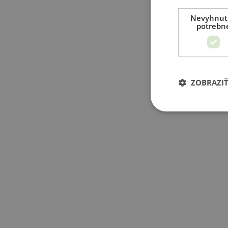
Nevyhnut
potrebn
ZOBRAZI