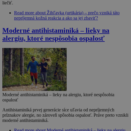
liečiť.
Read more
about Žihľavka (urtikária) – prečo vzniká táto
nepríjemná kožná reakcia a ako sa jej zbaviť?
Moderné antihistaminiká – lieky na
alergiu, ktoré nespôsobia ospalosť
Moderné antihistaminiká – lieky na alergiu, ktoré nespôsobia
ospalosť
Antihistaminiká prvej generácie síce uľavia od nepríjemných
príznakov alergie, no zároveň spôsobia ospalosť. Práve preto vznikli
moderné antihistaminiká.
Read more
about Moderné antihistaminiká – lieky na alergiu,