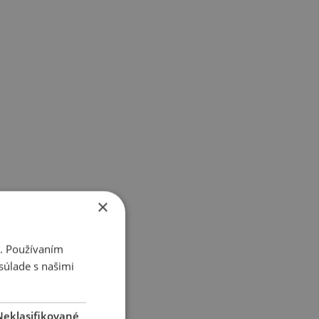
×
i. Používaním
súlade s našimi
Neklasifikované