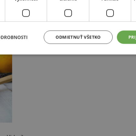
.
ODROBNOSTI
ODMIETNUŤ VŠETKO
PRI