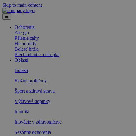
Skip to main content
Ochorenia
Alergia
Pálenie záhy
Hemoroidy
Bolesť hrdla
Prechladnutie a chrípka
Oblasti
Bolesti
Kožné problémy
Šport a zdravá strava
Výživové doplnky
Imunita
Inovácie v zdravotníctve
Sezónne ochorenia