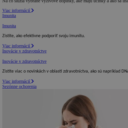
Na čo slúžia vybrané výživové doplnky, aké majú účinky a ako sa líši
Viac informácií
Imunita
Imunita
Zistite, ako efektívne podporiť svoju imunitu.
Viac informácií
Inovácie v zdravotníctve
Inovácie v zdravotníctve
Zistite viac o novinkách v oblasti zdravotníctva, ako sú napríklad DNA
Viac informácií
Sezónne ochorenia