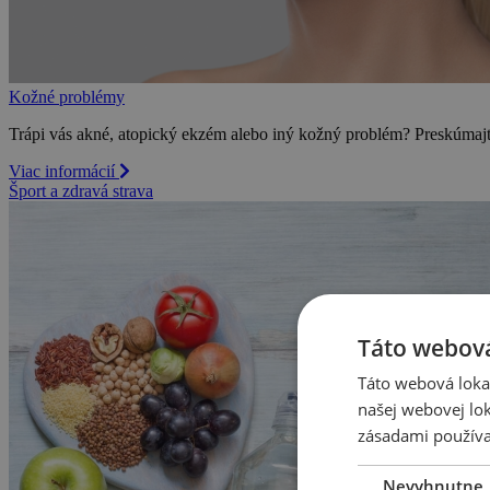
Kožné problémy
Trápi vás akné, atopický ekzém alebo iný kožný problém? Preskúmajte
Viac informácií
Šport a zdravá strava
Táto webová
Táto webová lokal
našej webovej lok
zásadami používa
Nevyhnutne