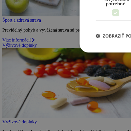
potrebné
Šport a zdravá strava
Pravidelný pohyb a vyvážená strava sú prevenciou mnohých ochorení
ZOBRAZIŤ P
Viac informácií
Výživové doplnky
Výživové doplnky